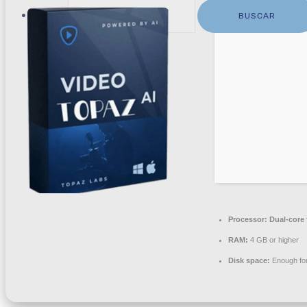
Buscar:
Processor:
Dual-core 
RAM:
4 GB or higher
Disk space:
Enough for