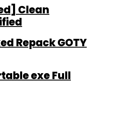
ted] Clean
fied
cked Repack GOTY
table exe Full