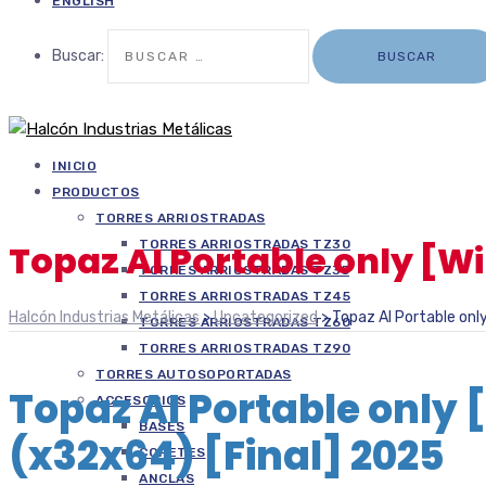
ENGLISH
Buscar:
INICIO
PRODUCTOS
TORRES ARRIOSTRADAS
TORRES ARRIOSTRADAS TZ30
Topaz AI Portable only [W
TORRES ARRIOSTRADAS TZ35
TORRES ARRIOSTRADAS TZ45
Halcón Industrias Metálicas
>
Uncategorized
>
Topaz AI Portable onl
TORRES ARRIOSTRADAS TZ60
TORRES ARRIOSTRADAS TZ90
TORRES AUTOSOPORTADAS
Topaz AI Portable only
ACCESORIOS
BASES
(x32x64) [Final] 2025
COPETES
ANCLAS