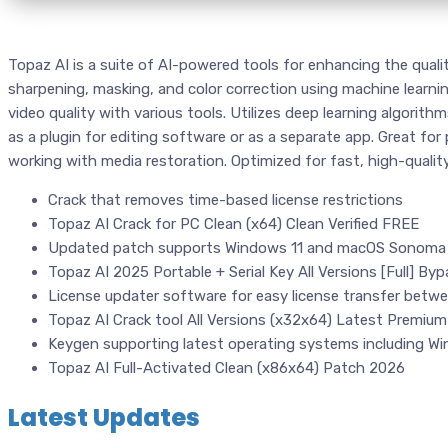
Topaz AI is a suite of AI-powered tools for enhancing the quali
sharpening, masking, and color correction using machine learni
video quality with various tools. Utilizes deep learning algorit
as a plugin for editing software or as a separate app. Great fo
working with media restoration. Optimized for fast, high-quali
Crack that removes time-based license restrictions
Topaz AI Crack for PC Clean (x64) Clean Verified FREE
Updated patch supports Windows 11 and macOS Sonoma
Topaz AI 2025 Portable + Serial Key All Versions [Full] By
License updater software for easy license transfer betw
Topaz AI Crack tool All Versions (x32x64) Latest Premiu
Keygen supporting latest operating systems including 
Topaz AI Full-Activated Clean (x86x64) Patch 2026
Latest Updates