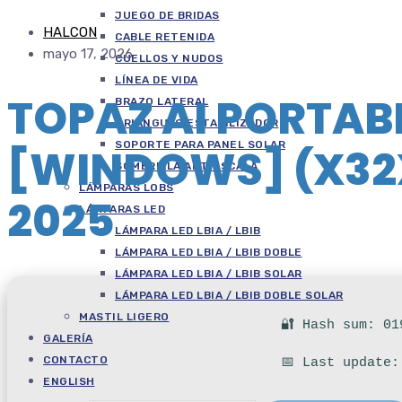
JUEGO DE BRIDAS
HALCON
CABLE RETENIDA
mayo 17, 2026
CUELLOS Y NUDOS
LÍNEA DE VIDA
TOPAZ AI PORTAB
BRAZO LATERAL
TRIÁNGULO ESTABILIZADOR
SOPORTE PARA PANEL SOLAR
[WINDOWS] (X32X
SOMBRILLA ANTIESCALA
LÁMPARAS LOBS
2025
LÁMPARAS LED
LÁMPARA LED LBIA / LBIB
LÁMPARA LED LBIA / LBIB DOBLE
LÁMPARA LED LBIA / LBIB SOLAR
LÁMPARA LED LBIA / LBIB DOBLE SOLAR
MASTIL LIGERO
🔐 Hash sum: 01
GALERÍA
CONTACTO
📅 Last update:
ENGLISH