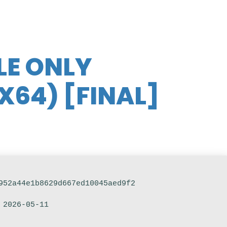
LE ONLY
64) [FINAL]
952a44e1b8629d667ed10045aed9f2
 2026-05-11