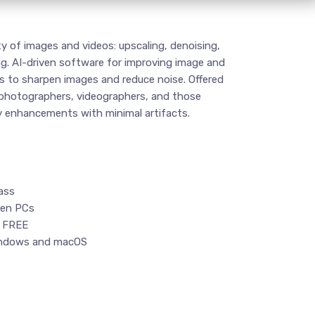
ty of images and videos: upscaling, denoising,
ng. AI-driven software for improving image and
hms to sharpen images and reduce noise. Offered
r photographers, videographers, and those
ty enhancements with minimal artifacts.
pass
een PCs
m FREE
Windows and macOS