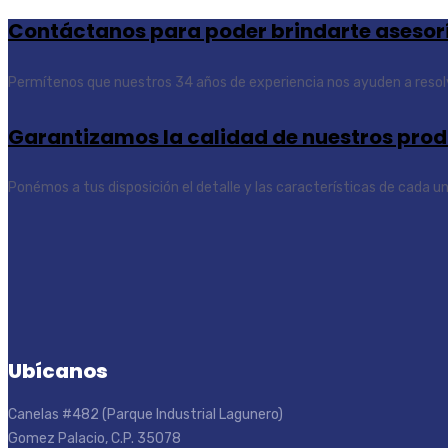
Contáctanos para poder brindarte asesor
Permítenos que nuestros 34 años de experiencia nos ayuden a resolv
Garantizamos la calidad de nuestros pro
Ponémos a tus disposición el detalle y las características de cada u
Ubícanos
Canelas #482 (Parque Industrial Lagunero)
Gomez Palacio, C.P. 35078