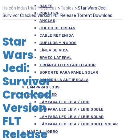
BASES
Halcón Industrias Metálicas
>
Tables
>
Star Wars Jedi:
COPETES
Survivor Cracked Version FLT Release Torrent Download
ANCLAS
JUEGO DE BRIDAS
CABLE RETENIDA
Star
CUELLOS Y NUDOS
Wars
LÍNEA DE VIDA
BRAZO LATERAL
Jedi:
TRIÁNGULO ESTABILIZADOR
SOPORTE PARA PANEL SOLAR
Survivor
SOMBRILLA ANTIESCALA
LÁMPARAS LOBS
Cracked
LÁMPARAS LED
LÁMPARA LED LBIA / LBIB
Version
LÁMPARA LED LBIA / LBIB DOBLE
FLT
LÁMPARA LED LBIA / LBIB SOLAR
LÁMPARA LED LBIA / LBIB DOBLE SOLAR
Release
MASTIL LIGERO