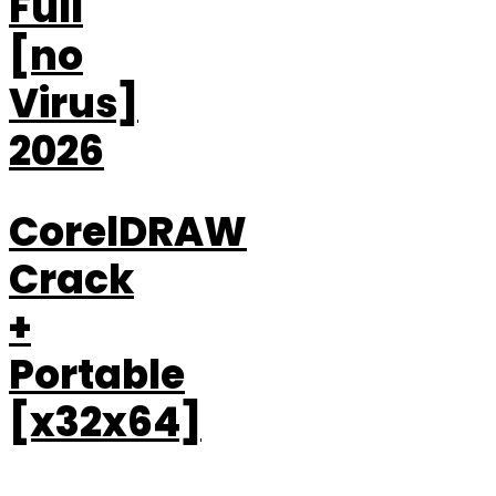
Full
[no
Virus]
2026
CorelDRAW
Crack
+
Portable
[x32x64]