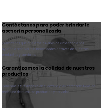
Contáctanos para poder brindarte
asesoría personalizada
Permítenos que nuestros 34 años de experiencia nos
ayuden a resolver tus necesidades a través de nuestros
productos y servicios.
Garantizamos la calidad de nuestros
productos
Ponémos a tus disposición el detalle y las características de
cada uno de nuestros productos y servicios.