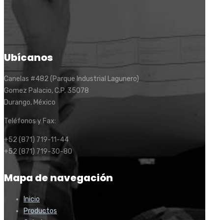
Ubícanos
Canelas #482 (Parque Industrial Lagunero)
Gomez Palacio, C.P. 35078
Durango, México
Teléfonos y Fax:
+52 (871) 719-11-44
+52 (871) 719-30-80
Mapa de navegación
Inicio
Productos