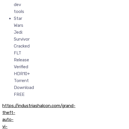
dev
tools
Star
Wars
Jedi:
Survivor
Cracked
FLT
Release
Verified
HDR10+
Torrent
Download
FREE
https://industriashalcon.com/grand-
theft-
auto-
vi-