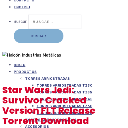
CONTACTO
ENGLISH
Buscar:
INICIO
PRODUCTOS
TORRES ARRIOSTRADAS
TORRES ARRIOSTRADAS TZ30
Star Wars Jedi:
TORRES ARRIOSTRADAS TZ35
Survivor Cracked
TORRES ARRIOSTRADAS TZ45
TORRES ARRIOSTRADAS TZ60
Version FLT Release
TORRES ARRIOSTRADAS TZ90
Torrent Download
TORRES AUTOSOPORTADAS
ACCESORIOS