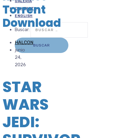
GALERÍA
Torrent
CONTACTO
ENGLISH
Download
Buscar:
HALCON
junio
24,
2026
STAR
WARS
JEDI: