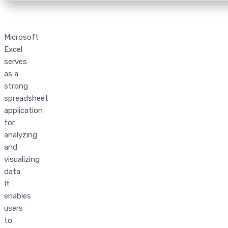
Microsoft
Excel
serves
as a
strong
spreadsheet
application
for
analyzing
and
visualizing
data.
It
enables
users
to