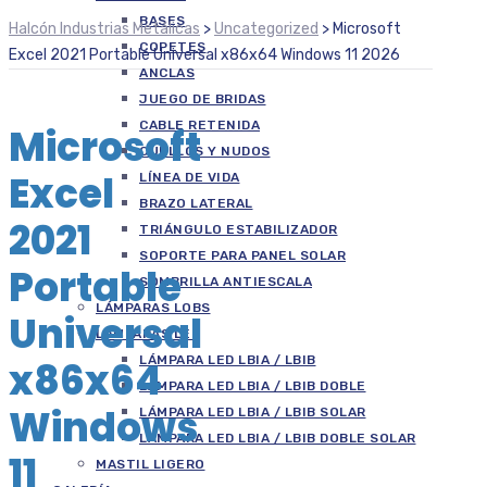
BASES
Halcón Industrias Metálicas
>
Uncategorized
>
Microsoft
COPETES
Excel 2021 Portable Universal x86x64 Windows 11 2026
ANCLAS
JUEGO DE BRIDAS
CABLE RETENIDA
Microsoft
CUELLOS Y NUDOS
Excel
LÍNEA DE VIDA
BRAZO LATERAL
2021
TRIÁNGULO ESTABILIZADOR
SOPORTE PARA PANEL SOLAR
Portable
SOMBRILLA ANTIESCALA
LÁMPARAS LOBS
Universal
LÁMPARAS LED
LÁMPARA LED LBIA / LBIB
x86x64
LÁMPARA LED LBIA / LBIB DOBLE
Windows
LÁMPARA LED LBIA / LBIB SOLAR
LÁMPARA LED LBIA / LBIB DOBLE SOLAR
11
MASTIL LIGERO