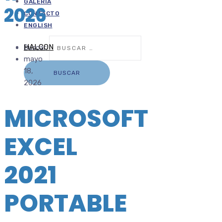
GALERÍA
2026
CONTACTO
ENGLISH
HALCON
Buscar:
mayo
18,
2026
MICROSOFT
EXCEL
2021
PORTABLE