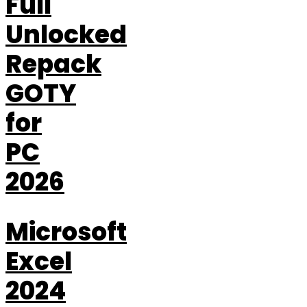
Full
Unlocked
Repack
GOTY
for
PC
2026
Microsoft
Excel
2024