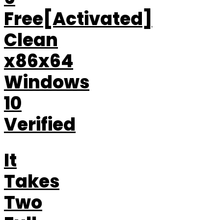
Free[Activated]
Clean
x86x64
Windows
10
Verified
It
Takes
Two