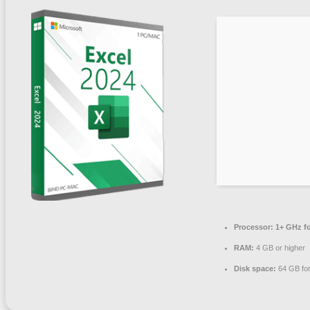
Processor:
1+ GHz fo
RAM:
4 GB or higher
Disk space:
64 GB for