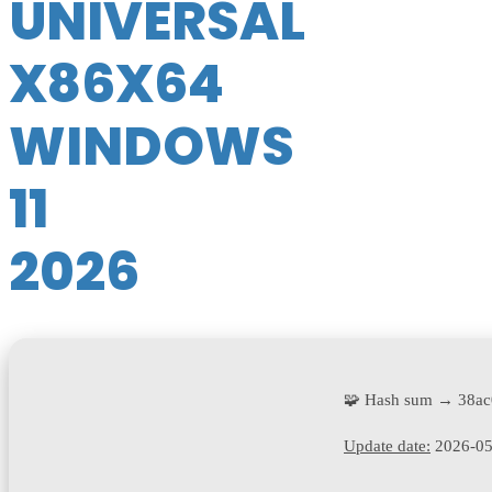
UNIVERSAL
X86X64
WINDOWS
11
2026
🧩 Hash sum → 38ac
Update date:
2026-05