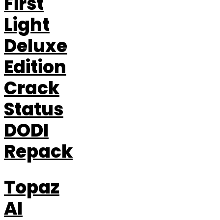
First
Light
Deluxe
Edition
Crack
Status
DODI
Repack
Topaz
AI