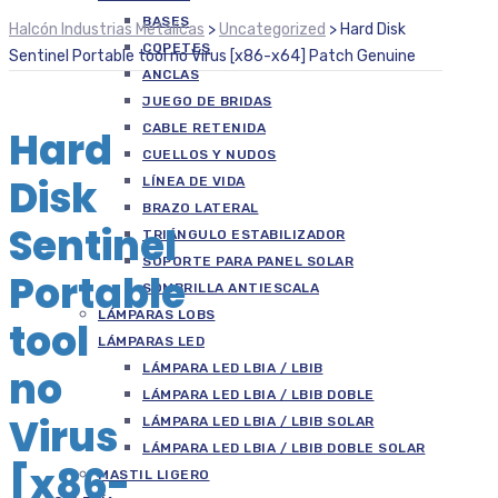
BASES
Halcón Industrias Metálicas
>
Uncategorized
>
Hard Disk
COPETES
Sentinel Portable tool no Virus [x86-x64] Patch Genuine
ANCLAS
JUEGO DE BRIDAS
CABLE RETENIDA
Hard
CUELLOS Y NUDOS
Disk
LÍNEA DE VIDA
BRAZO LATERAL
Sentinel
TRIÁNGULO ESTABILIZADOR
SOPORTE PARA PANEL SOLAR
Portable
SOMBRILLA ANTIESCALA
LÁMPARAS LOBS
tool
LÁMPARAS LED
LÁMPARA LED LBIA / LBIB
no
LÁMPARA LED LBIA / LBIB DOBLE
Virus
LÁMPARA LED LBIA / LBIB SOLAR
LÁMPARA LED LBIA / LBIB DOBLE SOLAR
[x86-
MASTIL LIGERO