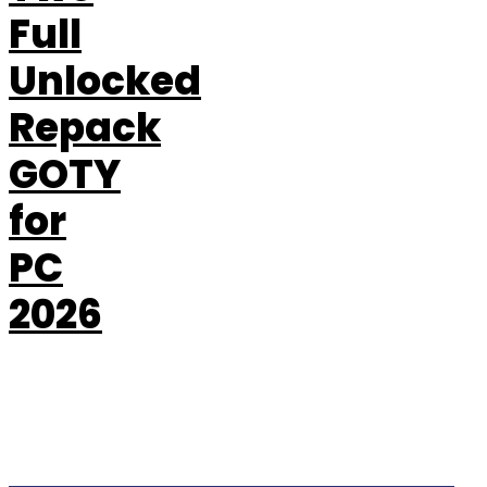
Full
Unlocked
Repack
GOTY
for
PC
2026