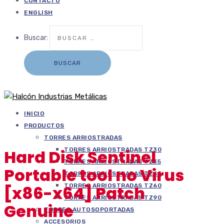
CONTACTO
ENGLISH
Buscar:
INICIO
PRODUCTOS
TORRES ARRIOSTRADAS
TORRES ARRIOSTRADAS TZ30
Hard Disk Sentinel
TORRES ARRIOSTRADAS TZ35
Portable tool no Virus
TORRES ARRIOSTRADAS TZ45
TORRES ARRIOSTRADAS TZ60
[x86-x64] Patch
TORRES ARRIOSTRADAS TZ90
Genuine
TORRES AUTOSOPORTADAS
ACCESORIOS