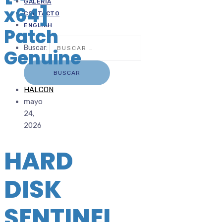
GALERÍA
x64]
CONTACTO
ENGLISH
Patch
Buscar:
Genuine
HALCON
mayo
24,
2026
HARD
DISK
SENTINEL