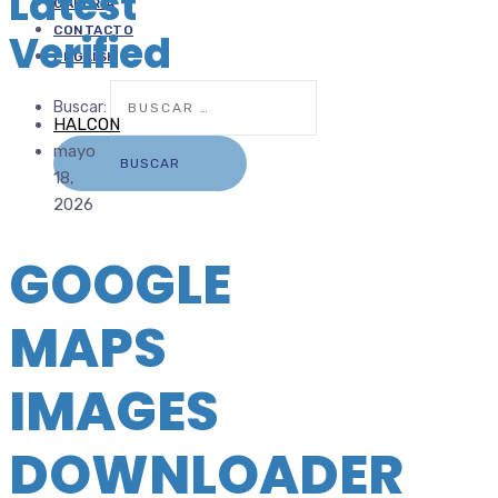
Latest
GALERÍA
CONTACTO
Verified
ENGLISH
Buscar:
HALCON
mayo
18,
2026
GOOGLE
MAPS
IMAGES
DOWNLOADER