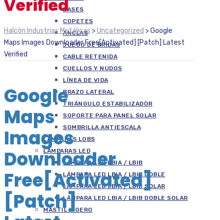
Verified
BASES
COPETES
Halcón Industrias Metálicas
>
Uncategorized
>
Google
ANCLAS
Maps Images Downloader Free[Activated] [Patch] Latest
JUEGO DE BRIDAS
Verified
CABLE RETENIDA
CUELLOS Y NUDOS
LÍNEA DE VIDA
Google
BRAZO LATERAL
TRIÁNGULO ESTABILIZADOR
Maps
SOPORTE PARA PANEL SOLAR
SOMBRILLA ANTIESCALA
Images
LÁMPARAS LOBS
Downloader
LÁMPARAS LED
LÁMPARA LED LBIA / LBIB
Free[Activated]
LÁMPARA LED LBIA / LBIB DOBLE
LÁMPARA LED LBIA / LBIB SOLAR
[Patch]
LÁMPARA LED LBIA / LBIB DOBLE SOLAR
MASTIL LIGERO