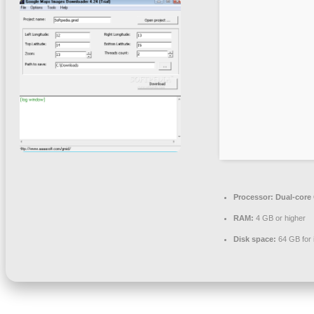
Processor:
Dual-core 
RAM:
4 GB or higher
Disk space:
64 GB for i