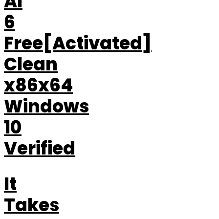
AI
6
Free[Activated]
Clean
x86x64
Windows
10
Verified
It
Takes