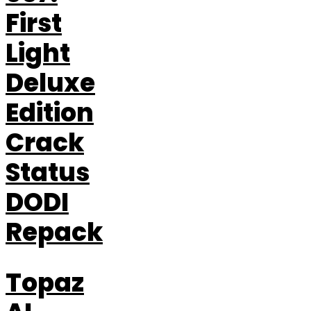
First
Light
Deluxe
Edition
Crack
Status
DODI
Repack
Topaz