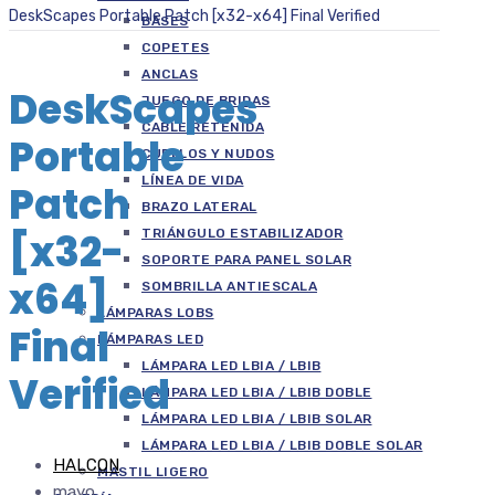
DeskScapes Portable Patch [x32-x64] Final Verified
BASES
COPETES
ANCLAS
DeskScapes
JUEGO DE BRIDAS
CABLE RETENIDA
Portable
CUELLOS Y NUDOS
LÍNEA DE VIDA
Patch
BRAZO LATERAL
[x32-
TRIÁNGULO ESTABILIZADOR
SOPORTE PARA PANEL SOLAR
x64]
SOMBRILLA ANTIESCALA
LÁMPARAS LOBS
Final
LÁMPARAS LED
LÁMPARA LED LBIA / LBIB
Verified
LÁMPARA LED LBIA / LBIB DOBLE
LÁMPARA LED LBIA / LBIB SOLAR
LÁMPARA LED LBIA / LBIB DOBLE SOLAR
HALCON
MASTIL LIGERO
mayo