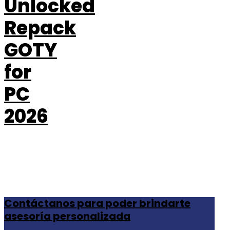
Unlocked
Repack
GOTY
for
PC
2026
Contáctanos para poder brindarte
asesoría personalizada