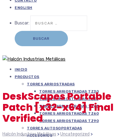
CONTACTO
ENGLISH
Buscar:
INICIO
PRODUCTOS
TORRES ARRIOSTRADAS
TORRES ARRIOSTRADAS TZ30
DeskScapes Portable
TORRES ARRIOSTRADAS TZ35
Patch [x32-x64] Final
TORRES ARRIOSTRADAS TZ45
TORRES ARRIOSTRADAS TZ60
Verified
TORRES ARRIOSTRADAS TZ90
TORRES AUTOSOPORTADAS
Halcón Industrias Metálicas
>
Uncategorized
>
ACCESORIOS