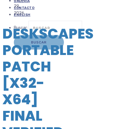
GALERÍA
29,
CONTACTO
2026
ENGLISH
DESKSCAPES
Buscar:
PORTABLE
PATCH
[X32-
X64]
FINAL