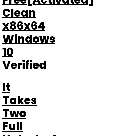
Clean
x86x64
Windows
10
Verified
It
Takes
Two
Full