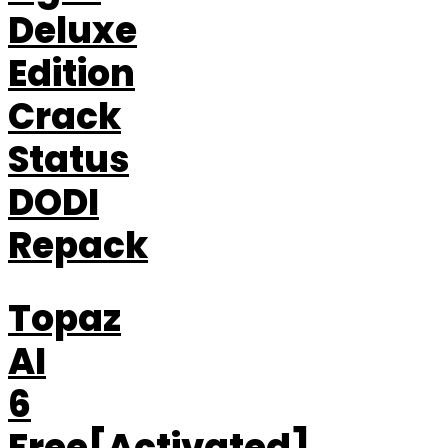
Deluxe
Edition
Crack
Status
DODI
Repack
Topaz
AI
6
Free[Activated]