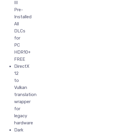
III
Pre-
Installed
All
DLCs
for
PC
HDR10+
FREE
DirectX
12
to
Vulkan
translation
wrapper
for
legacy
hardware
Dark