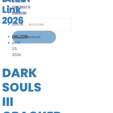
GALERÍA
Link
CONTACTO
ENGLISH
2026
Buscar:
HALCON
junio
23,
2026
DARK
SOULS
III