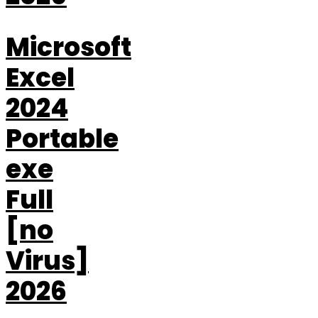
Microsoft
Excel
2024
Portable
exe
Full
[no
Virus]
2026