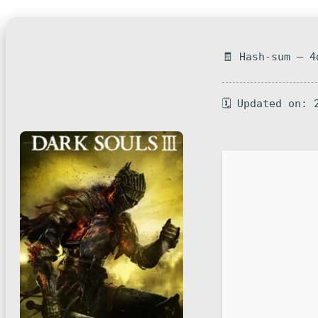
🧾 Hash-sum — 4
🗓 Updated on: 