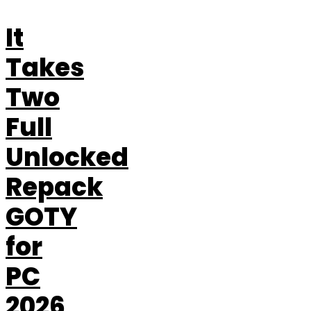
It
Takes
Two
Full
Unlocked
Repack
GOTY
for
PC
2026