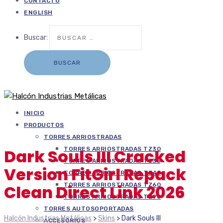
CONTACTO
ENGLISH
Buscar:
INICIO
PRODUCTOS
TORRES ARRIOSTRADAS
TORRES ARRIOSTRADAS TZ30
Dark Souls III Cracked
TORRES ARRIOSTRADAS TZ35
Version FitGirl Repack
TORRES ARRIOSTRADAS TZ45
TORRES ARRIOSTRADAS TZ60
Clean Direct Link 2026
TORRES ARRIOSTRADAS TZ90
TORRES AUTOSOPORTADAS
Halcón Industrias Metálicas
>
Skins
>
Dark Souls III
ACCESORIOS