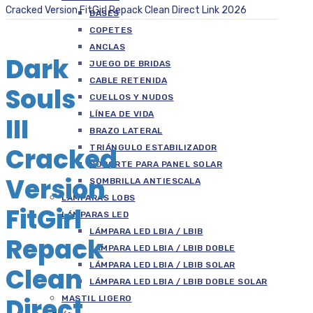
Cracked Version FitGirl Repack Clean Direct Link 2026
BASES
COPETES
ANCLAS
Dark
JUEGO DE BRIDAS
CABLE RETENIDA
Souls
CUELLOS Y NUDOS
LÍNEA DE VIDA
III
BRAZO LATERAL
Cracked
TRIÁNGULO ESTABILIZADOR
SOPORTE PARA PANEL SOLAR
Version
SOMBRILLA ANTIESCALA
LÁMPARAS LOBS
FitGirl
LÁMPARAS LED
LÁMPARA LED LBIA / LBIB
Repack
LÁMPARA LED LBIA / LBIB DOBLE
LÁMPARA LED LBIA / LBIB SOLAR
Clean
LÁMPARA LED LBIA / LBIB DOBLE SOLAR
Direct
MASTIL LIGERO