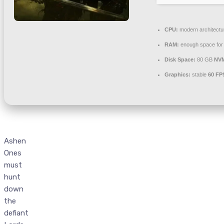
CPU:
modern architectu
RAM:
enough space fo
Disk Space:
80 GB
NV
Graphics:
stable
60 FP
Ashen
Ones
must
hunt
down
the
defiant