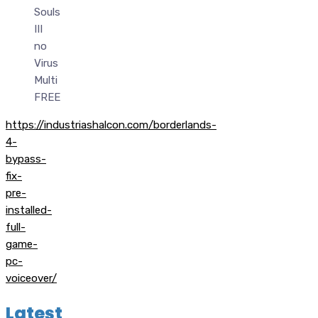
Souls
III
no
Virus
Multi
FREE
https://industriashalcon.com/borderlands-
4-
bypass-
fix-
pre-
installed-
full-
game-
pc-
voiceover/
Latest