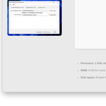
Processor:
1 GHz c
RAM:
4 GB for crack
Disk space:
At least