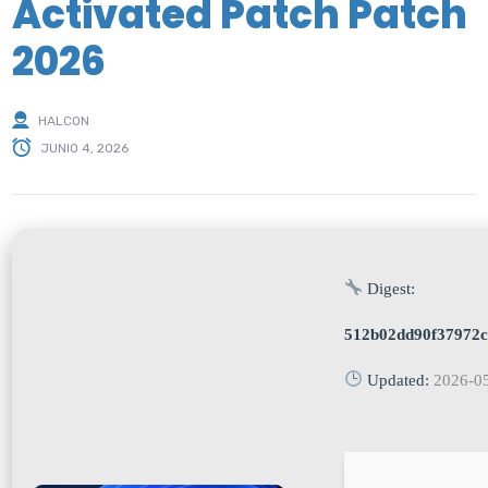
Activated Patch Patch
2026
HALCON
JUNIO 4, 2026
Digest:
512b02dd90f37972c
Updated:
2026-0